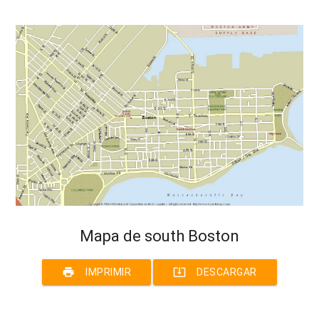
Mapa de south Boston
print
system_update_alt
IMPRIMIR
DESCARGAR