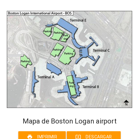
Mapa de Boston Logan airport
print
system_update_alt
IMPRIMIR
DESCARGAR